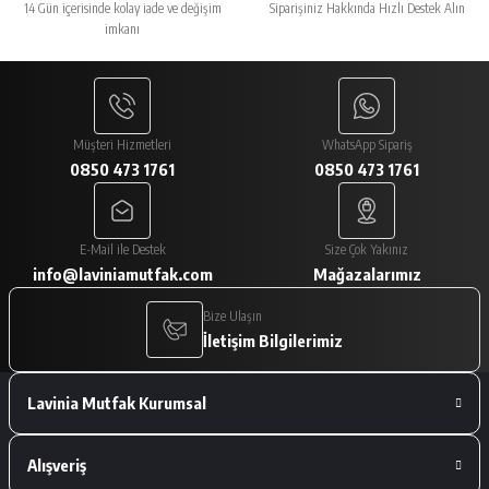
14 Gün içerisinde kolay iade ve değişim
Siparişiniz Hakkında Hızlı Destek Alın
imkanı
Müşteri Hizmetleri
WhatsApp Sipariş
0850 473 1761
0850 473 1761
E-Mail ile Destek
Size Çok Yakınız
info@laviniamutfak.com
Mağazalarımız
Bize Ulaşın
İletişim Bilgilerimiz
Lavinia Mutfak Kurumsal
Alışveriş