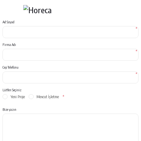
Ad Soyad
*
Firma Adı
*
Cep Telefonu
*
Lütfen Seçiniz
Yeni Proje
Mevcut İşletme
*
Bize yazın