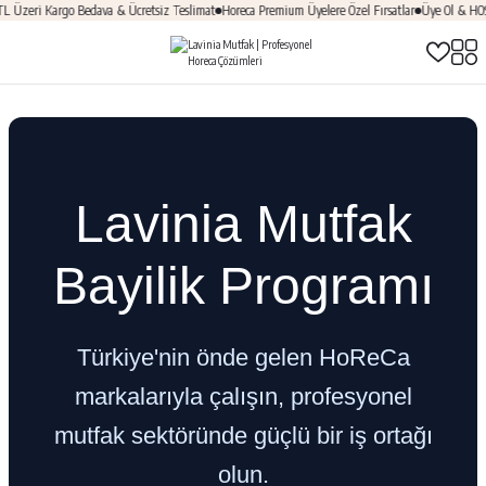
zeri Kargo Bedava & Ücretsiz Teslimat
Horeca Premium Üyelere Özel Fırsatlar
Üye Ol & HOŞGE
Lavinia Mutfak
Bayilik Programı
Türkiye'nin önde gelen HoReCa
markalarıyla çalışın, profesyonel
mutfak sektöründe güçlü bir iş ortağı
olun.