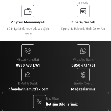
alışveriş
Müşteri Memnuniyeti
Sipariş Destek
14 Gün içerisinde kolay iade ve değişim
Siparişiniz Hakkında Hızlı Destek Alın
imkanı
Müşteri Hizmetleri
WhatsApp Sipariş
0850 473 1761
0850 473 1761
E-Mail ile Destek
Size Çok Yakınız
info@laviniamutfak.com
Mağazalarımız
Bize Ulaşın
İletişim Bilgilerimiz