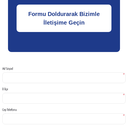
Formu Doldurarak Bizimle
İletişime Geçin
Ad Soyad
*
İl İlçe
*
Cep Telefonu
*