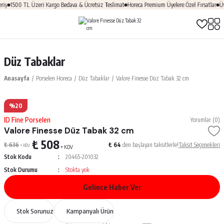
iş
1500 TL Üzeri Kargo Bedava & Ücretsiz Teslimat
Horeca Premium Üyelere Özel Fırsatlar
Üye
Düz Tabaklar
Anasayfa
Porselen Horeca
Düz Tabaklar
Valore Finesse Düz Tabak 32 cm
%20
ID Fine Porselen
Yorumlar (0)
Valore Finesse Düz Tabak 32 cm
₺ 508
₺ 636
₺ 64
den başlayan taksitlerle!
Taksit Seçenekleri
+ KDV
+ KDV
Stok Kodu
20465-201032
Stok Durumu
Stokta yok
Gelince Haber Ver
Stok Sorunuz
Kampanyalı Ürün