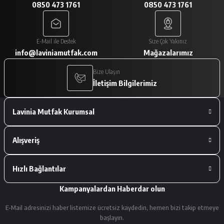
0850 473 1761
0850 473 1761
A... V... | 29/01/2026
Paketleme çok iyiydi. Ürünler tam
E-Mail ile Destek
Size Çok Yakınız
istediğimiz gibiydi.
info@laviniamutfak.com
Mağazalarımız
A... V... | 29/01/2026
Bize Ulaşın
İletişim Bilgilerimiz
Deneyimini Paylaş
Lavinia Mutfak Kurumsal
Alışveriş
Hızlı Bağlantılar
Kampanyalardan Haberdar olun
E-Mail adresinizi haber listemize ücretsiz kaydedin, hemen bizi takip etmeye
başlayın.