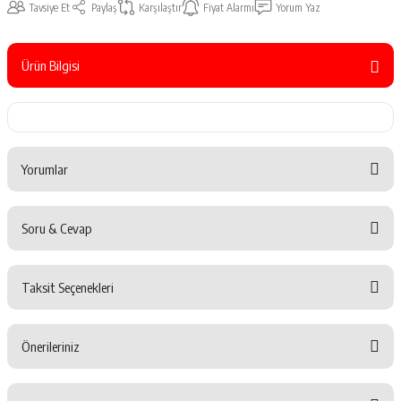
Tavsiye Et
Paylaş
Karşılaştır
Fiyat Alarmı
Yorum Yaz
Ürün Bilgisi
Yorumlar
Soru & Cevap
Bu ürüne ilk yorumu siz yapın!
Taksit Seçenekleri
Yorum Yaz
Ürün hakkında henüz soru sorulmamış.
Önerileriniz
Soru Sor