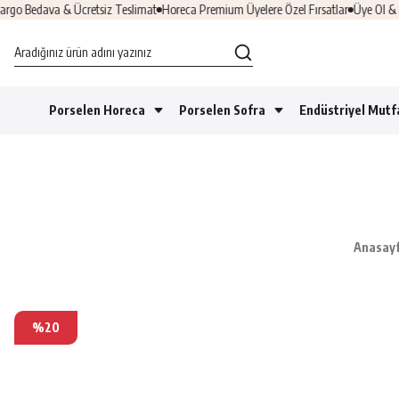
 Bedava & Ücretsiz Teslimat
Horeca Premium Üyelere Özel Fırsatlar
Üye Ol & HO
Porselen Horeca
Porselen Sofra
Endüstriyel Mutf
Anasay
%20