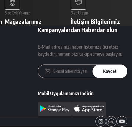
Size Çok Yakınız
Bize Ulaşın
m
Mağazalarımız
İletişim Bilgilerimiz
Kampanyalardan Haberdar olun
E-Mail adresinizi haber listemize ücretsiz
kaydedin, hemen bizi takip etmeye başlayın.
Kaydet
Mobil Uygulamamızı İndirin