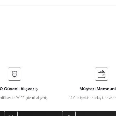
 çok beğendim
rsiz gördüğünüz noktaları öneri formunu kullanarak tarafımıza iletebilirsiniz.
Ürün hakkında henüz soru sorulmamış.
Bu ürüne ilk yorumu siz yapın!
Yorum Yaz
Soru Sor
alakalı
 Güvenli Alışveriş
Müşteri Memnuni
ertifikası ile %100 güvenli alışveriş
14 Gün içerisinde kolay iade ve d
Gönder