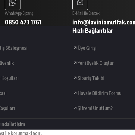
WhatsApp Sipariş
E-Mail ile Destek
0850 473 1761
info@laviniamutfak.co
Hızlı Bağlantılar
tış Sözleşmesi
Üye Girişi
Güvenlik
Yeni üyelik Oluştur
e Koşulları
Sipariş Takibi
kası
Havale Bildirim Formu
oşulları
Şifremi Unuttum?
kında
İletişim
ası ile korunmaktadır.