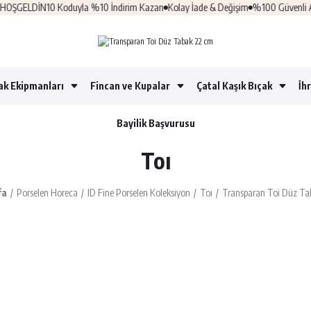
ŞGELDİN10 Koduyla %10 İndirim Kazan
Kolay İade & Değişim
%100 Güvenli Alışve
ak Ekipmanları
Fincan ve Kupalar
Çatal Kaşık Bıçak
İh
Bayilik Başvurusu
Toı
fa
Porselen Horeca
ID Fine Porselen Koleksiyon
Toı
Transparan Toi Düz Ta