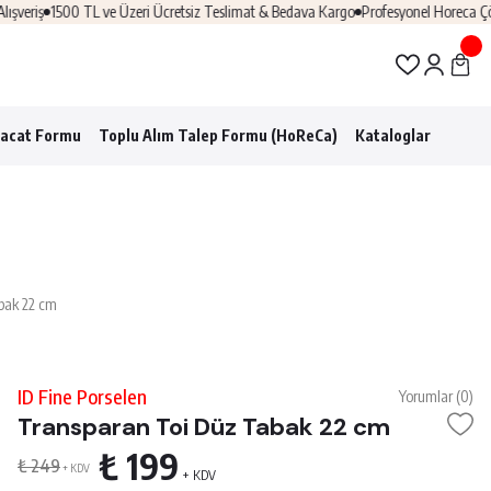
riş
1500 TL ve Üzeri Ücretsiz Teslimat & Bedava Kargo
Profesyonel Horeca Çözüm
racat Formu
Toplu Alım Talep Formu (HoReCa)
Kataloglar
bak 22 cm
ID Fine Porselen
Yorumlar (0)
Transparan Toi Düz Tabak 22 cm
₺ 199
₺ 249
+ KDV
+ KDV