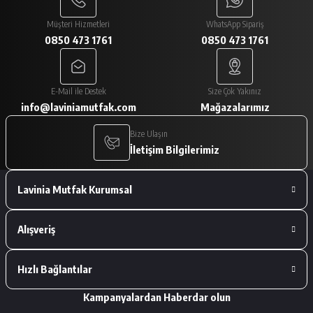
Paketlemesi ve ürünlerin istediğim gibi
gelmesi çok iyiydi
Müşteri Hizmetleri
WhatsApp Sipariş
0850 473 1761
0850 473 1761
A... V... | 29/01/2026
Paketleme çok iyiydi. Ürünler tam
E-Mail ile Destek
Size Çok Yakınız
istediğimiz gibiydi.
info@laviniamutfak.com
Mağazalarımız
A... V... | 29/01/2026
Bize Ulaşın
İletişim Bilgilerimiz
Deneyimini Paylaş
Lavinia Mutfak Kurumsal
Alışveriş
Hızlı Bağlantılar
Kampanyalardan Haberdar olun