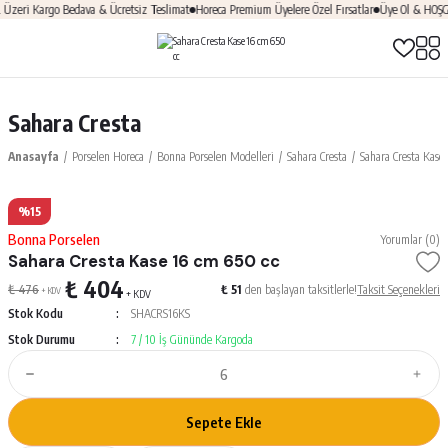
i Kargo Bedava & Ücretsiz Teslimat
Horeca Premium Üyelere Özel Fırsatlar
Üye Ol & HOŞGELDİ
Sahara Cresta
Anasayfa
Porselen Horeca
Bonna Porselen Modelleri
Sahara Cresta
Sahara Cresta Kase
%15
Bonna Porselen
Yorumlar (0)
Sahara Cresta Kase 16 cm 650 cc
₺ 404
₺ 476
₺ 51
den başlayan taksitlerle!
Taksit Seçenekleri
+ KDV
+ KDV
Stok Kodu
SHACRS16KS
Stok Durumu
7 / 10 İş Gününde Kargoda
Sepete Ekle