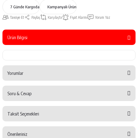
7 Günde Kargoda
Kampanyalı Ürün
Tavsiye Et
Paylaş
Karşılaştır
Fiyat Alarmı
Yorum Yaz
Ürün Bilgisi
Yorumlar
Soru & Cevap
Bu ürüne ilk yorumu siz yapın!
Taksit Seçenekleri
Yorum Yaz
Ürün hakkında henüz soru sorulmamış.
Önerileriniz