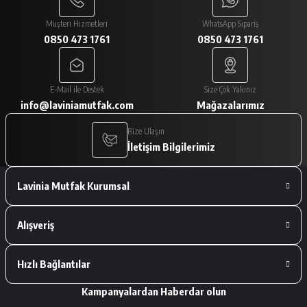
Paketlemesi ve ürünlerin istediğim gibi
gelmesi çok iyiydi
Müşteri Hizmetleri
WhatsApp Sipariş
0850 473 1761
0850 473 1761
A... V... | 29/01/2026
Paketleme çok iyiydi. Ürünler tam
E-Mail ile Destek
Size Çok Yakınız
istediğimiz gibiydi.
info@laviniamutfak.com
Mağazalarımız
A... V... | 29/01/2026
Bize Ulaşın
İletişim Bilgilerimiz
Deneyimini Paylaş
Lavinia Mutfak Kurumsal
Alışveriş
Hızlı Bağlantılar
Kampanyalardan Haberdar olun