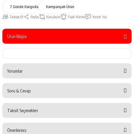
7 Günde Kargoda
Kampanyalı Ürün
Tavsiye Et
Paylaş
Karşılaştır
Fiyat Alarmı
Yorum Yaz
Ürün Bilgisi
Yorumlar
Soru & Cevap
Bu ürüne ilk yorumu siz yapın!
Taksit Seçenekleri
Yorum Yaz
Ürün hakkında henüz soru sorulmamış.
Önerileriniz