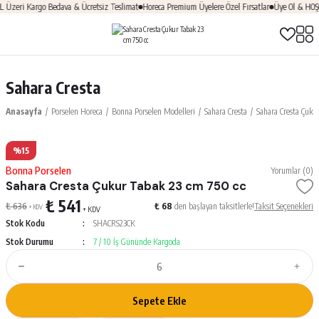
zeri Kargo Bedava & Ücretsiz Teslimat
Horeca Premium Üyelere Özel Fırsatlar
Üye Ol & HOŞGE
Sahara Cresta
Anasayfa
Porselen Horeca
Bonna Porselen Modelleri
Sahara Cresta
Sahara Cresta Çuku
%15
Bonna Porselen
Yorumlar (0)
Sahara Cresta Çukur Tabak 23 cm 750 cc
₺ 541
₺ 636
₺ 68
den başlayan taksitlerle!
Taksit Seçenekleri
+ KDV
+ KDV
Stok Kodu
SHACRS23CK
Stok Durumu
7 / 10 İş Gününde Kargoda
Sepete Ekle