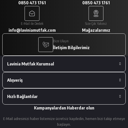
0850 473 1761
0850 473 1761
A... V... | 29/01/2026
Paketleme çok iyiydi. Ürünler tam
E-Mail ile Destek
Size Çok Yakınız
istediğimiz gibiydi.
info@laviniamutfak.com
Mağazalarımız
A... V... | 29/01/2026
Bize Ulaşın
İletişim Bilgilerimiz
Deneyimini Paylaş
Lavinia Mutfak Kurumsal
Alışveriş
Hızlı Bağlantılar
Kampanyalardan Haberdar olun
E-Mail adresinizi haber listemize ücretsiz kaydedin, hemen bizi takip etmeye
başlayın.