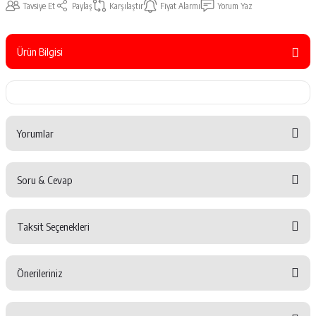
Tavsiye Et
Paylaş
Karşılaştır
Fiyat Alarmı
Yorum Yaz
Ürün Bilgisi
Yorumlar
Soru & Cevap
Bu ürüne ilk yorumu siz yapın!
Taksit Seçenekleri
Yorum Yaz
Ürün hakkında henüz soru sorulmamış.
Önerileriniz
Soru Sor