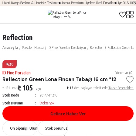
eri Kargo Bedava & Ücretsiz Teslimat
Horeca Premium Üyelere Özel Fırsatlar
Üye Ol & HOŞGEL
Reflection
Anasayfa
Porselen Horeca
ID Fine Porselen Koleksiyon
Reflection
Reflection Green Lo
%20
ID Fine Porselen
Yorumlar (0)
Reflection Green Lona Fincan Tabağı 16 cm *12
₺ 105
₺ 131
₺ 13
den başlayan taksitlerle!
Taksit Seçenekleri
+ KDV
+ KDV
Stok Kodu
20147-111216
Stok Durumu
Stokta yok
Gelince Haber Ver
Ön Siparişli Ürün
Stok Sorunuz