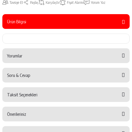
Tavsiye Et
Paylaş
Karşılaştır
Fiyat Alarmı
Yorum Yaz
Ürün Bilgisi
Yorumlar
Soru & Cevap
Bu ürüne ilk yorumu siz yapın!
Taksit Seçenekleri
Yorum Yaz
Ürün hakkında henüz soru sorulmamış.
Önerileriniz
Soru Sor