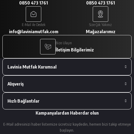
0850 473 1761
0850 473 1761
A... V... | 29/01/2026
Paketleme çok iyiydi. Ürünler tam
E-Mail ile Destek
Size Çok Yakınız
istediğimiz gibiydi.
info@laviniamutfak.com
Mağazalarımız
A... V... | 29/01/2026
Bize Ulaşın
İletişim Bilgilerimiz
Deneyimini Paylaş
Lavinia Mutfak Kurumsal
Alışveriş
Hızlı Bağlantılar
Kampanyalardan Haberdar olun
E-Mail adresinizi haber listemize ücretsiz kaydedin, hemen bizi takip etmeye
başlayın.