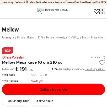
eri Kargo Bedava & Ücretsiz Teslimat
Horeca Premium Üyelere Özel Fırsatlar
Üye Ol & HOŞGEL
Mellow
Anasayfa
Porselen Horeca
ID Fine Porselen Koleksiyon
Mellow
Mellow Mesa Kase 10 
%20
ID Fine Porselen
Yorumlar (0)
Mellow Mesa Kase 10 cm 210 cc
₺ 191
₺ 238
₺ 24
den başlayan taksitlerle!
Taksit Seçenekleri
+ KDV
+ KDV
Stok Kodu
56001-172010
Stok Durumu
Stokta yok
Gelince Haber Ver
Ön Siparişli Ürün
Stok Sorunuz