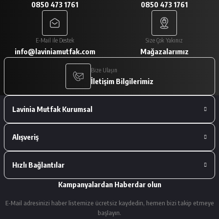
0850 473 1761
0850 473 1761
A... V... | 29/01/2026
Paketleme çok iyiydi. Ürünler tam
E-Mail ile Destek
Size Çok Yakınız
istediğimiz gibiydi.
info@laviniamutfak.com
Mağazalarımız
A... V... | 29/01/2026
Bize Ulaşın
İletişim Bilgilerimiz
Deneyimini Paylaş
Lavinia Mutfak Kurumsal
Alışveriş
Hızlı Bağlantılar
Kampanyalardan Haberdar olun
E-Mail adresinizi haber listemize ücretsiz kaydedin, hemen bizi takip etmeye
başlayın.