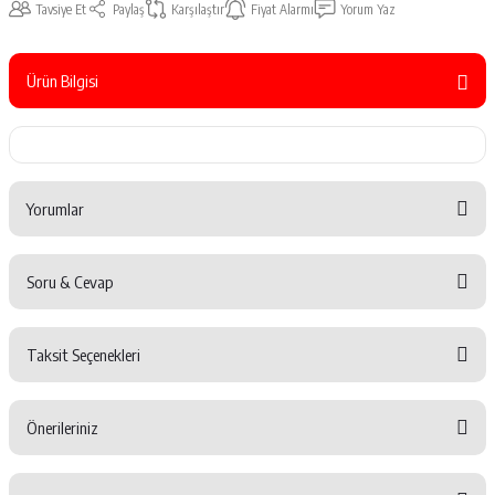
Tavsiye Et
Paylaş
Karşılaştır
Fiyat Alarmı
Yorum Yaz
Ürün Bilgisi
Yorumlar
Soru & Cevap
Bu ürüne ilk yorumu siz yapın!
Taksit Seçenekleri
Yorum Yaz
Ürün hakkında henüz soru sorulmamış.
Önerileriniz
Soru Sor