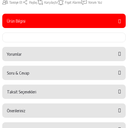
Tavsiye Et
Paylaş
Karşılaştır
Fiyat Alarmı
Yorum Yaz
Ürün Bilgisi
Yorumlar
Soru & Cevap
Bu ürüne ilk yorumu siz yapın!
Taksit Seçenekleri
Yorum Yaz
Ürün hakkında henüz soru sorulmamış.
Önerileriniz
Soru Sor