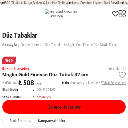
ş
1500 TL Üzeri Kargo Bedava & Ücretsiz Teslimat
Horeca Premium Üyelere Özel Fırsatlar
Üye 
Düz Tabaklar
Anasayfa
Porselen Horeca
Düz Tabaklar
Maglia Gold Finesse Düz Tabak 32 cm
%20
ID Fine Porselen
Yorumlar (0)
Maglia Gold Finesse Düz Tabak 32 cm
₺ 508
₺ 636
₺ 64
den başlayan taksitlerle!
Taksit Seçenekleri
+ KDV
+ KDV
Stok Kodu
20451-201032
Stok Durumu
Stokta yok
Gelince Haber Ver
Stok Sorunuz
Kampanyalı Ürün