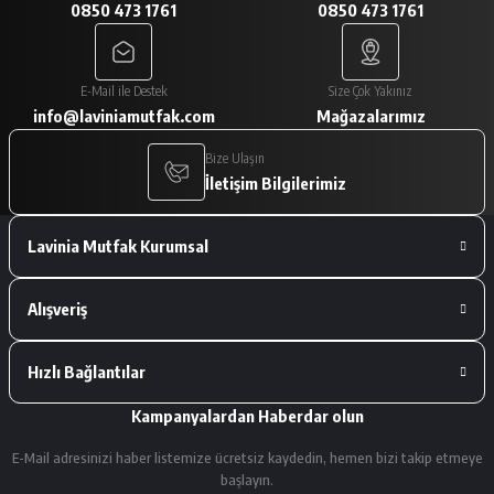
0850 473 1761
0850 473 1761
A... V... | 29/01/2026
Paketleme çok iyiydi. Ürünler tam
E-Mail ile Destek
Size Çok Yakınız
istediğimiz gibiydi.
info@laviniamutfak.com
Mağazalarımız
A... V... | 29/01/2026
Bize Ulaşın
İletişim Bilgilerimiz
Deneyimini Paylaş
Lavinia Mutfak Kurumsal
Alışveriş
Hızlı Bağlantılar
Kampanyalardan Haberdar olun
E-Mail adresinizi haber listemize ücretsiz kaydedin, hemen bizi takip etmeye
başlayın.