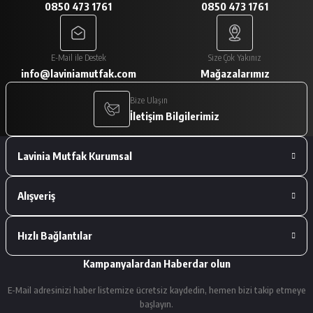
0850 473 1761
0850 473 1761
A... V... | 29/01/2026
Paketleme çok iyiydi. Ürünler tam
E-Mail ile Destek
Size Çok Yakınız
istediğimiz gibiydi.
info@laviniamutfak.com
Mağazalarımız
A... V... | 29/01/2026
Bize Ulaşın
İletişim Bilgilerimiz
Deneyimini Paylaş
Lavinia Mutfak Kurumsal
Alışveriş
Hızlı Bağlantılar
Kampanyalardan Haberdar olun
E-Mail adresinizi haber listemize ücretsiz kaydedin, hemen bizi takip etmeye
başlayın.