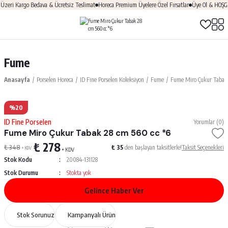
ri Kargo Bedava & Ücretsiz Teslimat
Horeca Premium Üyelere Özel Fırsatlar
Üye Ol & HOŞGELD
Fume
Anasayfa
Porselen Horeca
ID Fine Porselen Koleksiyon
Fume
Fume Miro Çukur Tabak 
%20
ID Fine Porselen
Yorumlar (0)
Fume Miro Çukur Tabak 28 cm 560 cc *6
₺ 278
₺ 348
₺ 35
den başlayan taksitlerle!
Taksit Seçenekleri
+ KDV
+ KDV
Stok Kodu
20084-131128
Stok Durumu
Stokta yok
Gelince Haber Ver
Stok Sorunuz
Kampanyalı Ürün