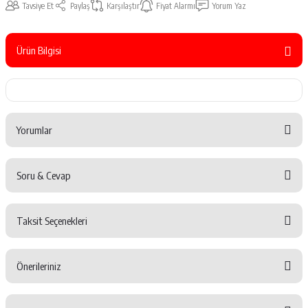
Tavsiye Et
Paylaş
Karşılaştır
Fiyat Alarmı
Yorum Yaz
Ürün Bilgisi
Yorumlar
Soru & Cevap
Bu ürüne ilk yorumu siz yapın!
Taksit Seçenekleri
Yorum Yaz
Ürün hakkında henüz soru sorulmamış.
Önerileriniz
Soru Sor