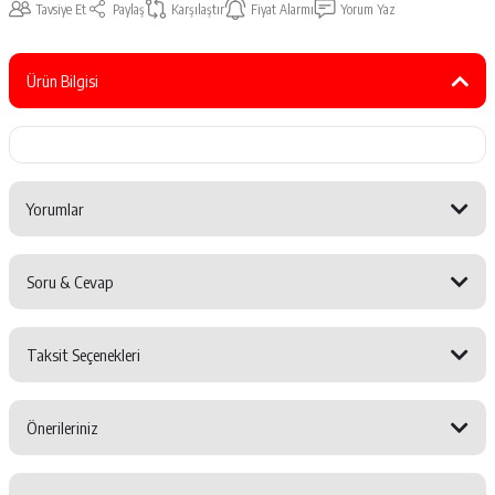
Tavsiye Et
Paylaş
Karşılaştır
Fiyat Alarmı
Yorum Yaz
Ürün Bilgisi
Yorumlar
Soru & Cevap
Bu ürüne ilk yorumu siz yapın!
Taksit Seçenekleri
Yorum Yaz
Ürün hakkında henüz soru sorulmamış.
Önerileriniz
Soru Sor