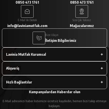
0850 473 1761
0850 473 1761
A... V... | 29/01/2026
Paketleme çok iyiydi. Ürünler tam
E-Mail ile Destek
Size Çok Yakınız
istediğimiz gibiydi.
info@laviniamutfak.com
Mağazalarımız
A... V... | 29/01/2026
Bize Ulaşın
İletişim Bilgilerimiz
Deneyimini Paylaş
Lavinia Mutfak Kurumsal
Alışveriş
Hızlı Bağlantılar
Kampanyalardan Haberdar olun
E-Mail adresinizi haber listemize ücretsiz kaydedin, hemen bizi takip etmeye
başlayın.