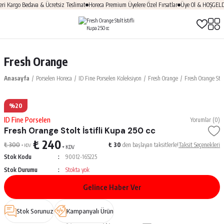
Kargo Bedava & Ücretsiz Teslimat
Horeca Premium Üyelere Özel Fırsatlar
Üye Ol & HOŞGELDİN
Fresh Orange
Anasayfa
Porselen Horeca
ID Fine Porselen Koleksiyon
Fresh Orange
Fresh Orange Stol
%20
ID Fine Porselen
Yorumlar (0)
Fresh Orange Stolt İstifli Kupa 250 cc
₺ 240
₺ 300
₺ 30
den başlayan taksitlerle!
Taksit Seçenekleri
+ KDV
+ KDV
Stok Kodu
90012-165225
Stok Durumu
Stokta yok
Gelince Haber Ver
Stok Sorunuz
Kampanyalı Ürün