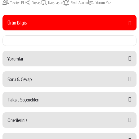
Tavsiye Et
Paylaş
Karşılaştır
Fiyat Alarmı
Yorum Yaz
Ürün Bilgisi
Yorumlar
Soru & Cevap
Bu ürüne ilk yorumu siz yapın!
Taksit Seçenekleri
Yorum Yaz
Ürün hakkında henüz soru sorulmamış.
Önerileriniz
Soru Sor