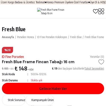
ri Kargo Bedava & Ücretsiz Teslimat
Horeca Premium Üyelere Özel Fırsatlar
Üye Ol & HOŞGELD
Fresh Blue
Anasayfa
Porselen Horeca
ID Fine Porselen Koleksiyon
Fresh Blue
Fresh Blue Frame F
%20
ID Fine Porselen
Yorumlar (0)
Fresh Blue Frame Fincan Tabağı 16 cm
₺ 148
₺ 185
₺ 19
den başlayan taksitlerle!
Taksit Seçenekleri
+ KDV
+ KDV
Stok Kodu
90014-101216
Stok Durumu
Stokta yok
Gelince Haber Ver
Stok Sorunuz
Kampanyalı Ürün