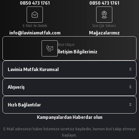
0850 473 1761
0850 473 1761
A... V... | 29/01/2026
Paketleme çok iyiydi. Ürünler tam
E-Mail ile Destek
Size Çok Yakınız
istediğimiz gibiydi.
info@laviniamutfak.com
Mağazalarımız
A... V... | 29/01/2026
Bize Ulaşın
İletişim Bilgilerimiz
Deneyimini Paylaş
Lavinia Mutfak Kurumsal
Alışveriş
Hızlı Bağlantılar
Kampanyalardan Haberdar olun
E-Mail adresinizi haber listemize ücretsiz kaydedin, hemen bizi takip etmeye
başlayın.