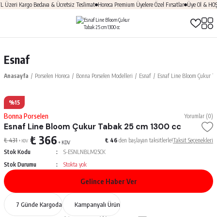
zeri Kargo Bedava & Ücretsiz Teslimat
Horeca Premium Üyelere Özel Fırsatlar
Üye Ol & HOŞGE
Esnaf
Anasayfa
Porselen Horeca
Bonna Porselen Modelleri
Esnaf
Esnaf Line Bloom Çukur T
%15
Bonna Porselen
Yorumlar (0)
Esnaf Line Bloom Çukur Tabak 25 cm 1300 cc
₺ 366
₺ 431
₺ 46
den başlayan taksitlerle!
Taksit Seçenekleri
+ KDV
+ KDV
Stok Kodu
S-ESNLNBLM25CK
Stok Durumu
Stokta yok
Gelince Haber Ver
7 Günde Kargoda
Kampanyalı Ürün