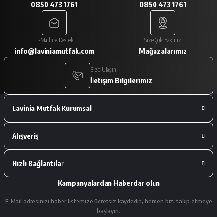
0850 473 1761
0850 473 1761
A... V... | 29/01/2026
Paketleme çok iyiydi. Ürünler tam
E-Mail ile Destek
Size Çok Yakınız
istediğimiz gibiydi.
info@laviniamutfak.com
Mağazalarımız
A... V... | 29/01/2026
Bize Ulaşın
İletişim Bilgilerimiz
Deneyimini Paylaş
Lavinia Mutfak Kurumsal
Alışveriş
Hızlı Bağlantılar
Kampanyalardan Haberdar olun
E-Mail adresinizi haber listemize ücretsiz kaydedin, hemen bizi takip etmeye
başlayın.