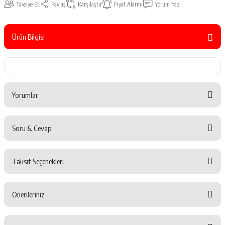
Tavsiye Et
Paylaş
Karşılaştır
Fiyat Alarmı
Yorum Yaz
Ürün Bilgisi
Yorumlar
Soru & Cevap
Bu ürüne ilk yorumu siz yapın!
Taksit Seçenekleri
Yorum Yaz
Ürün hakkında henüz soru sorulmamış.
Önerileriniz
Soru Sor