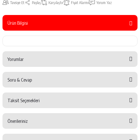
Tavsiye Et
Paylaş
Karşılaştır
Fiyat Alarmı
Yorum Yaz
Ürün Bilgisi
Yorumlar
Soru & Cevap
Bu ürüne ilk yorumu siz yapın!
Taksit Seçenekleri
Yorum Yaz
Ürün hakkında henüz soru sorulmamış.
Önerileriniz
Soru Sor