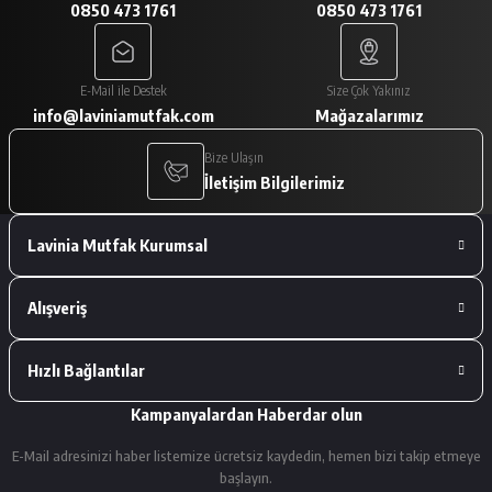
0850 473 1761
0850 473 1761
A... V... | 29/01/2026
Paketleme çok iyiydi. Ürünler tam
E-Mail ile Destek
Size Çok Yakınız
istediğimiz gibiydi.
info@laviniamutfak.com
Mağazalarımız
A... V... | 29/01/2026
Bize Ulaşın
İletişim Bilgilerimiz
Deneyimini Paylaş
Lavinia Mutfak Kurumsal
Alışveriş
Hızlı Bağlantılar
Kampanyalardan Haberdar olun
E-Mail adresinizi haber listemize ücretsiz kaydedin, hemen bizi takip etmeye
başlayın.