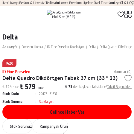
eri Kargo Bedava & Ücretsiz Teslimat
Horeca Premium Üyelere Özel Fırsatlar
Üye Ol & HOŞGEL
Delta
Anasayfa
Porselen Horeca
ID Fine Porselen Koleksiyon
Delta
Delta Quadro Dikdörtgen
%20
ID Fine Porselen
Yorumlar (0)
Delta Quadro Dikdörtgen Tabak 37 cm (33 * 23)
₺ 579
₺ 724
₺ 73
den başlayan taksitlerle!
Taksit Seçenekleri
+ KDV
+ KDV
Stok Kodu
20176-151637
Stok Durumu
Stokta yok
Gelince Haber Ver
Stok Sorunuz
Kampanyalı Ürün