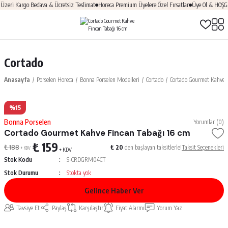
eri Kargo Bedava & Ücretsiz Teslimat
Horeca Premium Üyelere Özel Fırsatlar
Üye Ol & HOŞGEL
Cortado
Anasayfa
Porselen Horeca
Bonna Porselen Modelleri
Cortado
Cortado Gourmet Kahve 
%15
Bonna Porselen
Yorumlar (0)
Cortado Gourmet Kahve Fincan Tabağı 16 cm
₺ 159
₺ 188
₺ 20
den başlayan taksitlerle!
Taksit Seçenekleri
+ KDV
+ KDV
Stok Kodu
S-CRDGRM04CT
Stok Durumu
Stokta yok
Gelince Haber Ver
Tavsiye Et
Paylaş
Karşılaştır
Fiyat Alarmı
Yorum Yaz