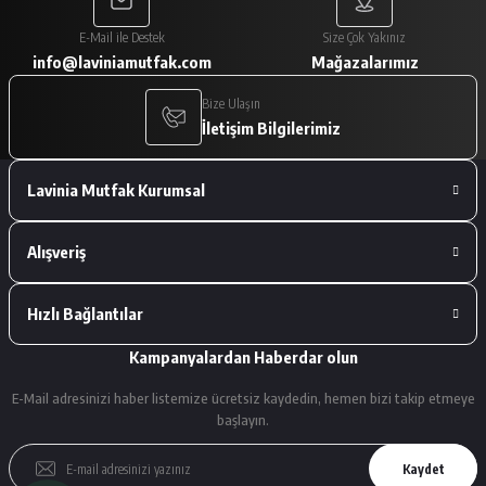
Paketleme çok iyiydi. Ürünler tam
E-Mail ile Destek
Size Çok Yakınız
istediğimiz gibiydi.
info@laviniamutfak.com
Mağazalarımız
A... V... | 29/01/2026
Bize Ulaşın
İletişim Bilgilerimiz
Deneyimini Paylaş
Lavinia Mutfak Kurumsal
Alışveriş
Hızlı Bağlantılar
Kampanyalardan Haberdar olun
E-Mail adresinizi haber listemize ücretsiz kaydedin, hemen bizi takip etmeye
başlayın.
Kaydet