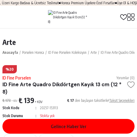
zeri Kargo Bedava & Ücretsiz Teslimat
Horeca Premium Üyelere Özel Fırsatlar
Üye Ol & HOŞGE
Arte
Anasayfa
Porselen Horeca
ID Fine Porselen Koleksiyon
Arte
ID Fine Arte Quadro Dikdö
%20
ID Fine Porselen
Yorumlar (0)
ID Fine Arte Quadro Dikdörtgen Kayık 13 cm (12 *
8)
₺ 139
₺ 173
₺ 17
den başlayan taksitlerle!
Taksit Seçenekleri
+ KDV
+ KDV
Stok Kodu
20257-153113
Stok Durumu
Stokta yok
Gelince Haber Ver