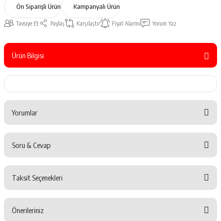
Ön Siparişli Ürün
Kampanyalı Ürün
Tavsiye Et
Paylaş
Karşılaştır
Fiyat Alarmı
Yorum Yaz
Ürün Bilgisi
Yorumlar
Soru & Cevap
Bu ürüne ilk yorumu siz yapın!
Taksit Seçenekleri
Yorum Yaz
Ürün hakkında henüz soru sorulmamış.
Önerileriniz