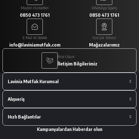
Paketlemesi ve ürünlerin istediğim gibi
gelmesi çok iyiydi
Müşteri Hizmetleri
WhatsApp Sipariş
0850 473 1761
0850 473 1761
A... V... | 29/01/2026
Paketleme çok iyiydi. Ürünler tam
E-Mail ile Destek
Size Çok Yakınız
istediğimiz gibiydi.
info@laviniamutfak.com
Mağazalarımız
A... V... | 29/01/2026
Bize Ulaşın
İletişim Bilgilerimiz
Deneyimini Paylaş
Lavinia Mutfak Kurumsal
Alışveriş
Hızlı Bağlantılar
Kampanyalardan Haberdar olun